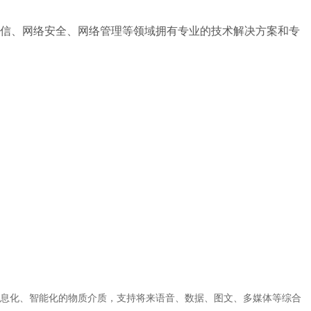
通信、网络安全、网络管理等领域拥有专业的技术解决方案和专
息化、智能化的物质介质，支持将来语音、数据、图文、多媒体等综合