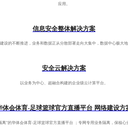
应用。
信息安全整体解决方案
建设的不断推进，业务和数据正从分散部署走向大集中，数据中心极大地
安全云解决方案
以业务为中心、超融合构建的企业级云计算平台。
华体会体育-足球篮球官方直播平台 网络建设方
隔离”的华体会体育-足球篮球官方直播平台 ；专网专用业务隔离，保核