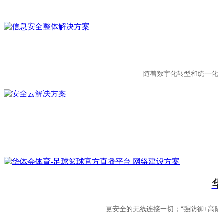
随着数字化转型和统一化
更安全的无线连接一切；“强防御+高