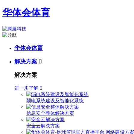
华体会体育
华体会体育
解决方案

解决方案
进一步了解

弱电系统建设及智能化系统
信息安全整体解决方案
安全云解决方案