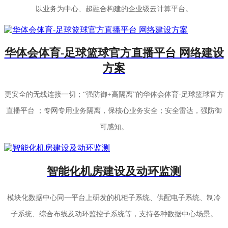
以业务为中心、超融合构建的企业级云计算平台。
华体会体育-足球篮球官方直播平台 网络建设
方案
更安全的无线连接一切；“强防御+高隔离”的华体会体育-足球篮球官方
直播平台 ；专网专用业务隔离，保核心业务安全；安全雷达，强防御
可感知。
智能化机房建设及动环监测
模块化数据中心同一平台上研发的机柜子系统、供配电子系统、制冷
子系统、综合布线及动环监控子系统等，支持各种数据中心场景。