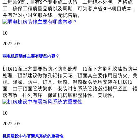
工程师9支，自有9个专业施工队伍，工程绝不外包，严格施
工，确保工程质量品质以及周期。可为客户省30%项目成本，
并有7*24小时客服在线，无忧售后。
10
2022
-05
弱电机房装修主要有哪些内容？
机房顶面上方需要做防水防潮处理，顶面下方刷乳胶漆做防尘
处理，顶部建议做微孔铝扣天花，顶面其主要作用是防火、美
观、降噪、防尘。灯具、烟感、温感探头等均安装在机房顶
面，由于顶面管线繁多，安装时各系统管路必须横平竖直，错
落有致，排列有序，保证机房底部整体性、美观性。
10
2022
-05
机房建设中布署新风系统的重要性