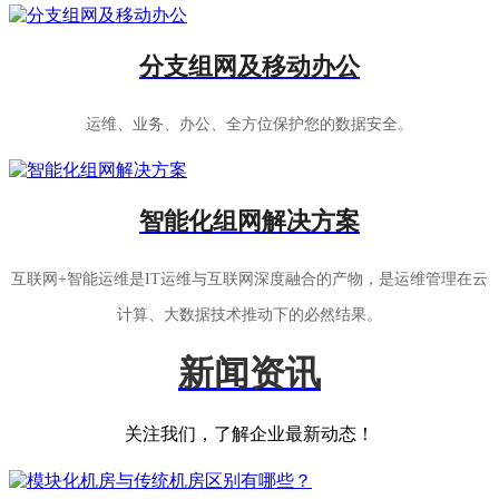
分支组网及移动办公
运维、业务、办公、全方位保护您的数据安全。
智能化组网解决方案
互联网+智能运维是IT运维与互联网深度融合的产物，是运维管理在云
计算、大数据技术推动下的必然结果。
新闻资讯
关注我们，了解企业最新动态！