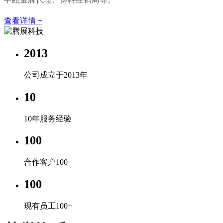
查看详情 +
2013
公司成立于2013年
10
10年服务经验
100
合作客户100+
100
现有员工100+