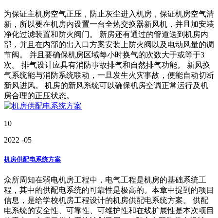
为保证主机房空气正压，防止灰尘进入机房，保证机房空气清
新，所以要在机房内设置一台全热交换器新风机，并且加安装
净化过滤装置和防火阀门。 新房还有通过的管道送到机房内
部，并且在内部的出入口方案安装上防火阀以及电动风量的调
节阀。 并且要确保机房区域每小时换气的次数大于或等于3
次。 排气设计应具有消防事故排气和自然排气功能。 新风换
气系统能与消防系统联动，一旦发生火灾事故，便能自动切断
新风进风。 机房的新风系统可以确保机房空调正常运行及机
房合理的正压状态。
10
2022
-05
机房供配电系统方案
众所周知在弱电机房工程中，电气工程是机房的基础系统工
程，其中的供配电系统的可靠性是极高的。本章中提到的项目
信息，是给学校机房工程设计的机房供配电系统方案。 供配
电系统的安全性、可靠性、可维护性和在线扩展性是本次项目