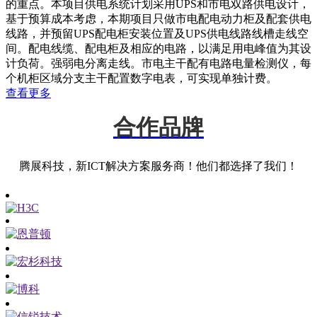
的重点。本项目供电系统计划采用UPS和市电双路供电设计，
基于预算成本考虑，本期项目只做市电配电动力柜及配套供电
线路，并预留UPS配电柜安装位置及UPS供电线路线槽走线空
间。配电线缆、配电柜及相应的电路，以满足用电峰值为其设
计负荷。强弱电分离走线。市电主干配有电路电量检测仪，每
个机柜区域分支主干配置数字电表，可实现单独计费。
查看更多
合作品牌
腾展科技，新ICT解决方案服务商！他们都选择了我们！