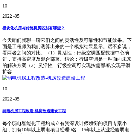
10
2022
-05
模块化机房与传统机房区别有哪些？
今天咱们就聊一聊它们之间的灵活性及可靠性和节能效果。下
面是工程师为我们测算出来的一个模拟结果显示。话不多说，
看两者之间的对比。（1）灵活性：行级空调匹配数据中心演
进，支持高密度及混合部署。结论：行级空调是一种面向未来
的解决方案（2）灵活性：行级空调可实现按需部署,实现平滑
扩容
10
2022
-05
弱电机房工程改造-机房改造建设工程
每个弱电智能化工程均成立有资深设计师领衔的项目专案小
组，拥有10年以上弱电项目经理9名，15年以上从业经验弱电