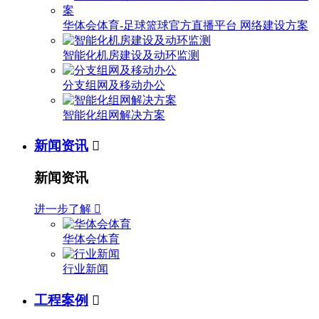
华体会体育-足球篮球官方直播平台 网络建设方案
智能化机房建设及动环监测
分支组网及移动办公
智能化组网解决方案
新闻资讯

新闻资讯
进一步了解

华体会体育
行业新闻
工程案例
