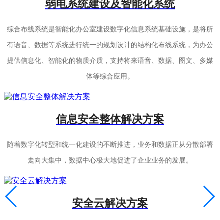
弱电系统建设及智能化系统
综合布线系统是智能化办公室建设数字化信息系统基础设施，是将所
有语音、数据等系统进行统一的规划设计的结构化布线系统，为办公
提供信息化、智能化的物质介质，支持将来语音、数据、图文、多媒
体等综合应用。
信息安全整体解决方案
随着数字化转型和统一化建设的不断推进，业务和数据正从分散部署
走向大集中，数据中心极大地促进了企业业务的发展。
安全云解决方案