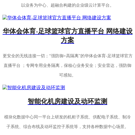
以业务为中心、超融合构建的企业级云计算平台。
华体会体育-足球篮球官方直播平台 网络建设
方案
更安全的无线连接一切；“强防御+高隔离”的华体会体育-足球篮球官方
直播平台 ；专网专用业务隔离，保核心业务安全；安全雷达，强防御
可感知。
智能化机房建设及动环监测
模块化数据中心同一平台上研发的机柜子系统、供配电子系统、制冷
子系统、综合布线及动环监控子系统等，支持各种数据中心场景。