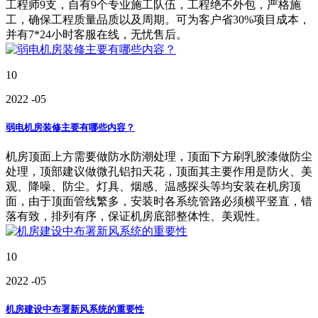
工程师9支，自有9个专业施工队伍，工程绝不外包，严格施
工，确保工程质量品质以及周期。可为客户省30%项目成本，
并有7*24小时客服在线，无忧售后。
10
2022
-05
弱电机房装修主要有哪些内容？
机房顶面上方需要做防水防潮处理，顶面下方刷乳胶漆做防尘
处理，顶部建议做微孔铝扣天花，顶面其主要作用是防火、美
观、降噪、防尘。灯具、烟感、温感探头等均安装在机房顶
面，由于顶面管线繁多，安装时各系统管路必须横平竖直，错
落有致，排列有序，保证机房底部整体性、美观性。
10
2022
-05
机房建设中布署新风系统的重要性