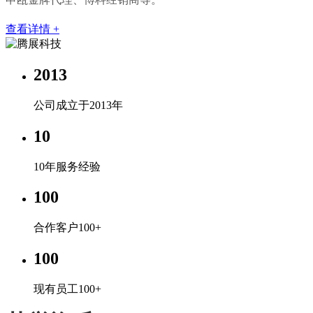
查看详情 +
2013
公司成立于2013年
10
10年服务经验
100
合作客户100+
100
现有员工100+