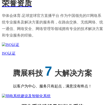
荣誉资质
华体会体育-足球篮球官方直播平台 作为中国领先的IT网络系
统专业服务及解决方案的服务商，在路由交换、无线网络、统
一通信、网络安全、网络管理等领域拥有专业的技术解决方案
和专业服务的经验。
ISO认证
7
腾展科技
大解决方案
以客户为中心、服务只有起点，满意没有终点！