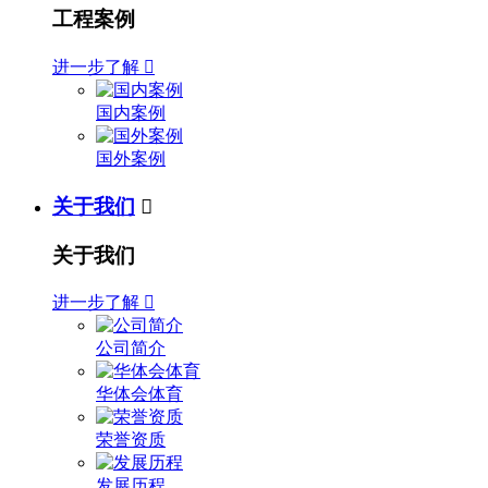
工程案例
进一步了解

国内案例
国外案例
关于我们

关于我们
进一步了解

公司简介
华体会体育
荣誉资质
发展历程