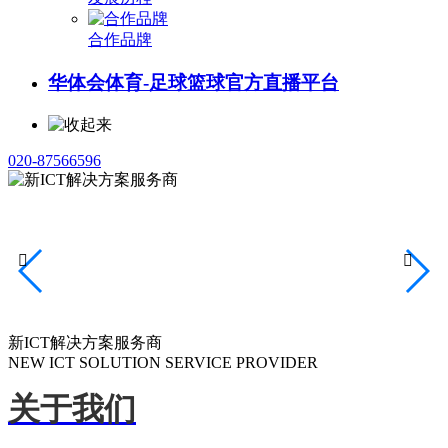
合作品牌
华体会体育-足球篮球官方直播平台
020-87566596


新ICT解决方案服务商
NEW ICT SOLUTION SERVICE PROVIDER
关于我们