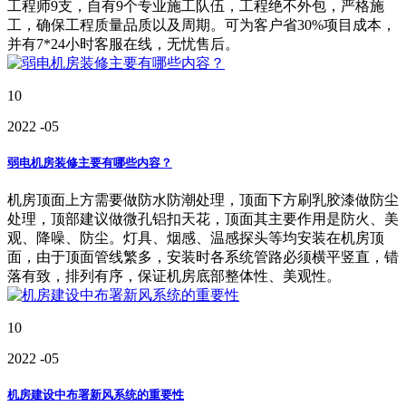
工程师9支，自有9个专业施工队伍，工程绝不外包，严格施
工，确保工程质量品质以及周期。可为客户省30%项目成本，
并有7*24小时客服在线，无忧售后。
10
2022
-05
弱电机房装修主要有哪些内容？
机房顶面上方需要做防水防潮处理，顶面下方刷乳胶漆做防尘
处理，顶部建议做微孔铝扣天花，顶面其主要作用是防火、美
观、降噪、防尘。灯具、烟感、温感探头等均安装在机房顶
面，由于顶面管线繁多，安装时各系统管路必须横平竖直，错
落有致，排列有序，保证机房底部整体性、美观性。
10
2022
-05
机房建设中布署新风系统的重要性