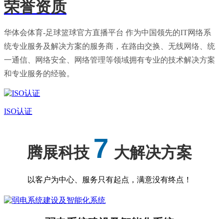
荣誉资质
华体会体育-足球篮球官方直播平台 作为中国领先的IT网络系
统专业服务及解决方案的服务商，在路由交换、无线网络、统
一通信、网络安全、网络管理等领域拥有专业的技术解决方案
和专业服务的经验。
ISO认证
7
腾展科技
大解决方案
以客户为中心、服务只有起点，满意没有终点！