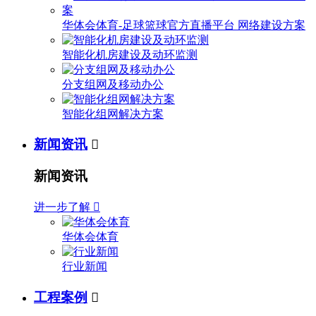
华体会体育-足球篮球官方直播平台 网络建设方案
智能化机房建设及动环监测
分支组网及移动办公
智能化组网解决方案
新闻资讯

新闻资讯
进一步了解

华体会体育
行业新闻
工程案例
