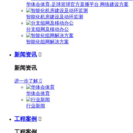
华体会体育-足球篮球官方直播平台 网络建设方案
智能化机房建设及动环监测
分支组网及移动办公
智能化组网解决方案
新闻资讯

新闻资讯
进一步了解

华体会体育
行业新闻
工程案例

工程案例