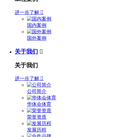
进一步了解

国内案例
国外案例
关于我们

关于我们
进一步了解

公司简介
华体会体育
荣誉资质
发展历程