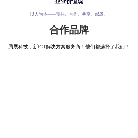
企业价值观
以人为本——责任、合作、共享、感恩。
合作品牌
腾展科技，新ICT解决方案服务商！他们都选择了我们！