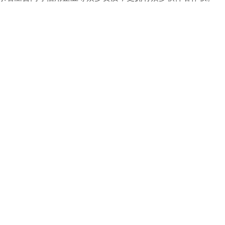
华体会体育