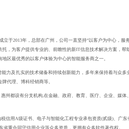
立于2013年，总部在广州，公司一直坚持“以客户为中心，服
依托，为客户提供专业的、前瞻性的新IT信息技术解决方案，帮
南地区最优秀的以客户体验为中心的智能服务商之一。
力及扎实的技术储备和持续创新能力，多年来保持着与众多业界
金牌代理、博科经销商等。
州都设有分支机构,在金融、政府、教育、医疗、企业、媒体
信用A级证书、电子与智能化工程专业承包资质(贰级)、广东省
01、 连续四年广东省重合同守信用企业等众多资质，更拥有众多软件著作权。