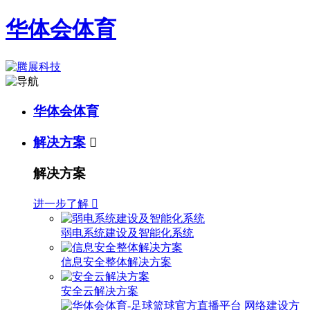
华体会体育
华体会体育
解决方案

解决方案
进一步了解

弱电系统建设及智能化系统
信息安全整体解决方案
安全云解决方案