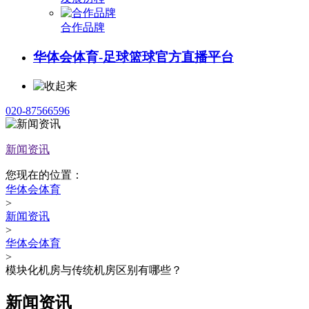
合作品牌
华体会体育-足球篮球官方直播平台
020-87566596
新闻资讯
您现在的位置：
华体会体育
>
新闻资讯
>
华体会体育
>
模块化机房与传统机房区别有哪些？
新闻资讯