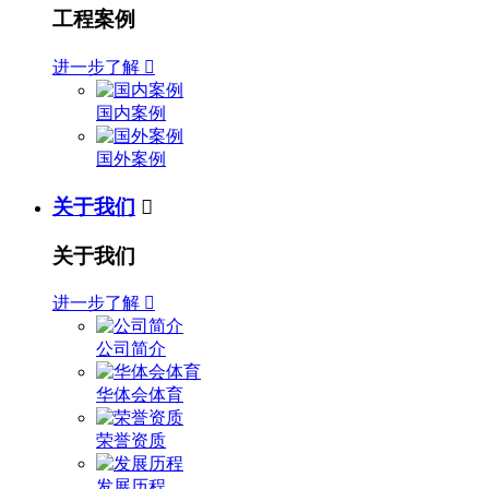
工程案例
进一步了解

国内案例
国外案例
关于我们

关于我们
进一步了解

公司简介
华体会体育
荣誉资质
发展历程