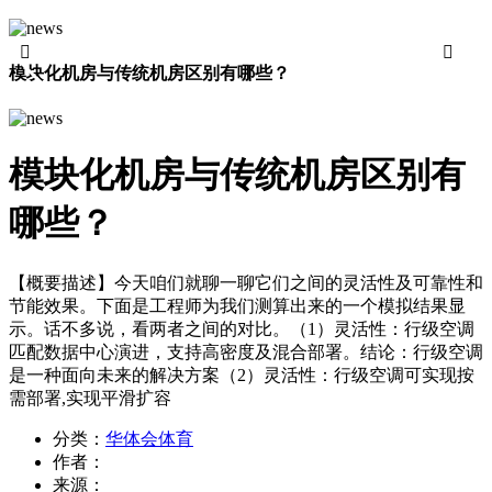


模块化机房与传统机房区别有哪些？
模块化机房与传统机房区别有
哪些？
【概要描述】
今天咱们就聊一聊它们之间的灵活性及可靠性和
节能效果。下面是工程师为我们测算出来的一个模拟结果显
示。话不多说，看两者之间的对比。（1）灵活性：行级空调
匹配数据中心演进，支持高密度及混合部署。结论：行级空调
是一种面向未来的解决方案（2）灵活性：行级空调可实现按
需部署,实现平滑扩容
分类：
华体会体育
作者：
来源：