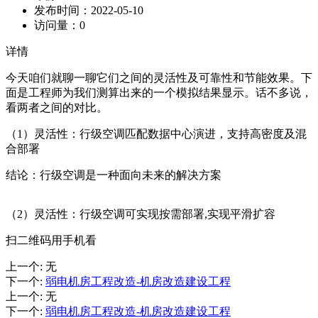
发布时间：
2022-05-10
访问量：
0
详情
今天咱们就聊一聊它们之间的灵活性及可靠性和节能效果。下
面是工程师为我们测算出来的一个模拟结果显示。话不多说，
看两者之间的对比。
（1）灵活性：行级空调匹配数据中心演进，支持高密度及混
合部署
结论：行级空调是一种面向未来的解决方案
（2）灵活性：行级空调可实现按需部署,实现平滑扩容
扫二维码用手机看
上一个
:
无
下一个
:
弱电机房工程改造-机房改造建设工程
上一个
:
无
下一个
:
弱电机房工程改造-机房改造建设工程